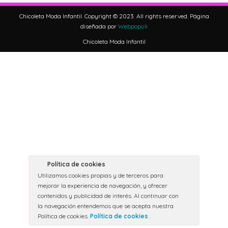
Chicoleta Moda Infantil. Copyright © 2023. All rights reserved. Página
diseñada por
Webpopuli
Chicoleta Moda Infantil
Política de cookies
Utilizamos cookies propias y de terceros para
mejorar la experiencia de navegación, y ofrecer
contenidos y publicidad de interés. Al continuar con
la navegación entendemos que se acepta nuestra
Política de cookies.
Política de cookies
.