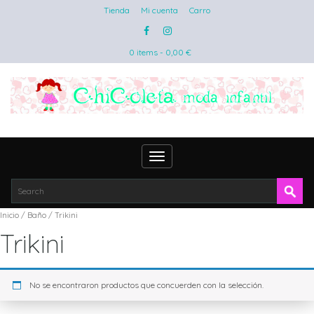
Tienda
Mi cuenta
Carro
0 items -
0,00
€
Toggle
navigation
Inicio
/
Baño
/ Trikini
Trikini
No se encontraron productos que concuerden con la selección.