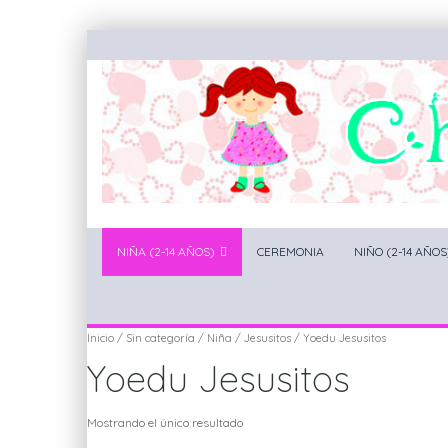
NIÑA (2-14 AÑOS)
CEREMONIA
NIÑO (2-14 AÑOS
Inicio
/
Sin categoría
/
Niña
/
Jesusitos
/ Yoedu Jesusitos
Yoedu Jesusitos
Mostrando el único resultado