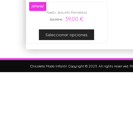
¡Oferta!
Yoedu Jesusito Porcelana
39,00
€
52,95
€
Seleccionar opciones
Chicoleta Moda Infantil. Copyright © 2023. All rights reserved.