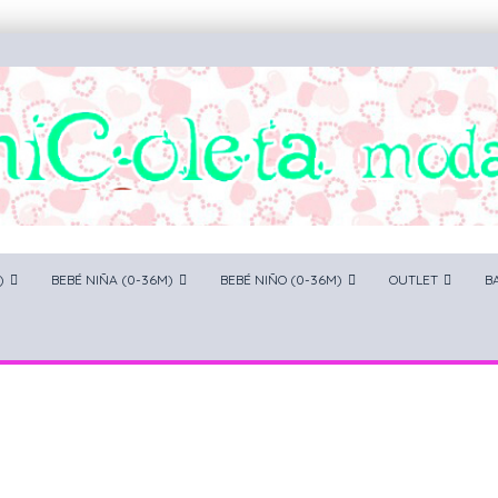
)
BEBÉ NIÑA (0-36M)
BEBÉ NIÑO (0-36M)
OUTLET
B