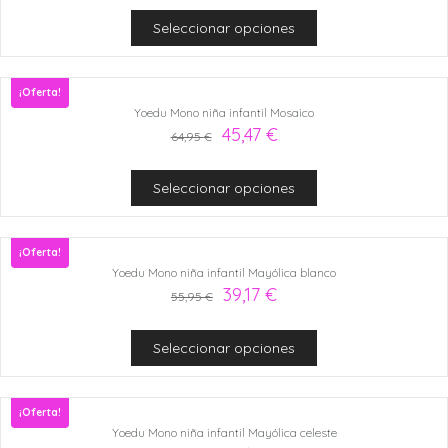
Seleccionar opciones
¡Oferta!
Yoedu Mono niña infantil Mosaico
45,47
€
64,95
€
Seleccionar opciones
¡Oferta!
Yoedu Mono niña infantil Mayólica blanco
39,17
€
55,95
€
Seleccionar opciones
¡Oferta!
Yoedu Mono niña infantil Mayólica celeste