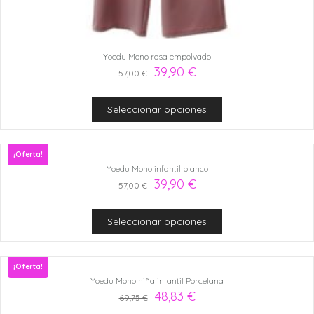
Yoedu Mono rosa empolvado
39,90
€
57,00
€
Seleccionar opciones
¡Oferta!
Yoedu Mono infantil blanco
39,90
€
57,00
€
Seleccionar opciones
¡Oferta!
Yoedu Mono niña infantil Porcelana
48,83
€
69,75
€