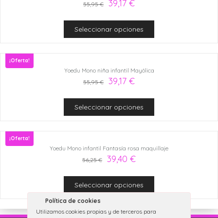
39,17
€
55,95
€
Seleccionar opciones
¡Oferta!
Yoedu Mono niña infantil Mayólica
39,17
€
55,95
€
Seleccionar opciones
¡Oferta!
Yoedu Mono infantil Fantasía rosa maquillaje
39,40
€
56,25
€
Seleccionar opciones
Política de cookies
Utilizamos cookies propias y de terceros para