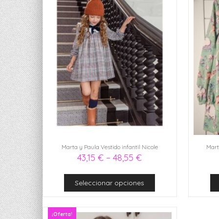
Marta y Paula Vestido infantil Nicole
Mart
43,15
€
–
48,55
€
Seleccionar opciones
¡Oferta!