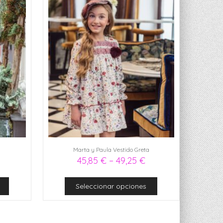
y
Marta y Paula Vestido Greta
45,85
€
–
49,25
€
Seleccionar opciones