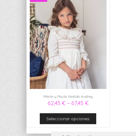
Marta y Paula Vestido Audrey
62,45
€
–
67,45
€
Seleccionar opciones