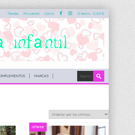
Tienda
Mi cuenta
Carro
0 items -
0,00
€
OMPLEMENTOS
MARCAS
¡Oferta!