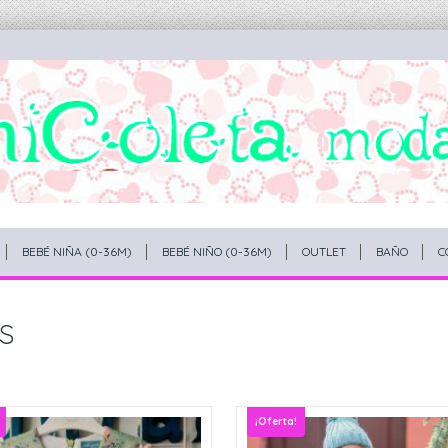
BEBÉ NIÑA (0-36M)
BEBÉ NIÑO (0-36M)
OUTLET
BAÑO
C
s
¡Oferta!