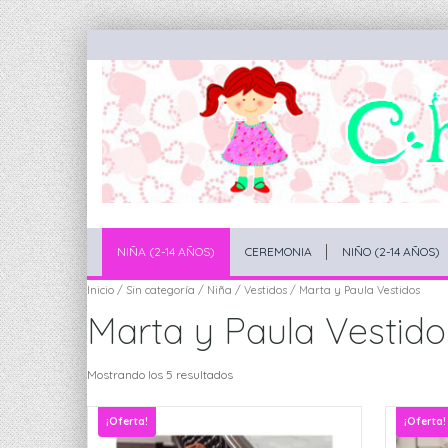
NIÑA (2-14 AÑOS)
CEREMONIA
NIÑO (2-14 AÑOS)
Inicio
/
Sin categoría
/
Niña
/
Vestidos
/ Marta y Paula Vestidos
Marta y Paula Vestido
Mostrando los 5 resultados
¡Oferta!
¡Oferta!