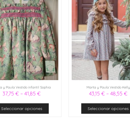
a y Paula Vestido infantil Sophia
Marta y Paula Vestido Kell
37,75
€
–
41,85
€
43,15
€
–
48,55
€
Seleccionar opciones
Seleccionar opciones