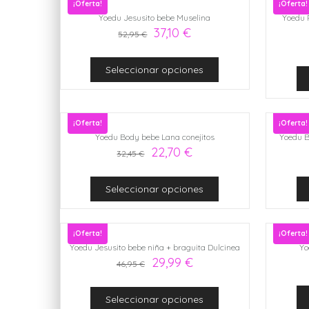
¡Oferta!
¡Oferta!
Yoedu Jesusito bebe Muselina
Yoedu 
37,10
€
52,95
€
Seleccionar opciones
¡Oferta!
¡Oferta!
Yoedu Body bebe Lana conejitos
Yoedu B
22,70
€
32,45
€
Seleccionar opciones
¡Oferta!
¡Oferta!
Yoedu Jesusito bebe niña + braguita Dulcinea
Yo
29,99
€
46,95
€
Seleccionar opciones