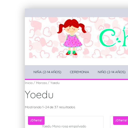
NIÑA (2-14 AÑOS)
CEREMONIA
NIÑO (2-14 AÑOS)
Inicio
/
Marcas
/ Yoedu
Yoedu
Mostrando 1–24 de 37 resultados
¡Oferta!
¡Oferta!
Yoedu Mono rosa empolvado