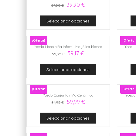
39,90
€
57,00
€
Seleccionar opciones
¡Oferta!
¡Oferta!
Yoedu Mono niña infantil Mayólica blanco
Yoedu 
39,17
€
55,95
€
Seleccionar opciones
¡Oferta!
¡Oferta!
Yoedu Conjunto niña Cerámica
Yoedu 
59,99
€
84,95
€
Seleccionar opciones