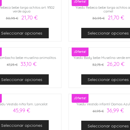
¡Oferta!
Rebeca bebe larga ochitos art. 9502
Yoedu Rebeca bebe larga ochitos ar
verde agua
camel
21,70
€
21,70
€
30,95
€
30,95
€
Seleccionar opciones
Seleccionar opciones
¡Oferta!
ombacho bebe muselina animalitos
Yoedu Body bebe Muselina verde e
33,10
€
26,20
€
47,25
€
32,75
€
Seleccionar opciones
Seleccionar opciones
¡Oferta!
edu Vestido niña fam. Lancelot
Yoedu Vestido infantil Damas Azul
45,99
€
36,99
€
61,95
€
Seleccionar opciones
Seleccionar opciones