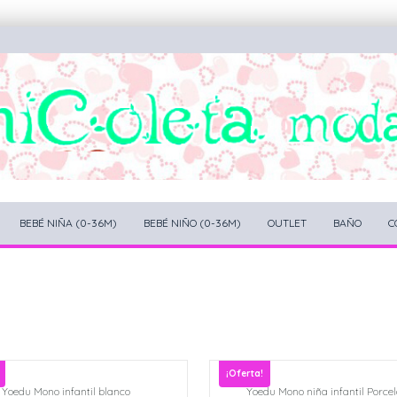
BEBÉ NIÑA (0-36M)
BEBÉ NIÑO (0-36M)
OUTLET
BAÑO
C
¡Oferta!
Yoedu Mono infantil blanco
Yoedu Mono niña infantil Porce