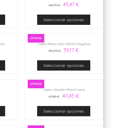
45,47
€
64,95
€
Seleccionar opciones
¡Oferta!
nía
Yoedu Mono niña infantil Mayólica
39,17
€
55,95
€
Seleccionar opciones
¡Oferta!
Yoedu Vestido infantil Lana
40,45
€
67,45
€
Seleccionar opciones