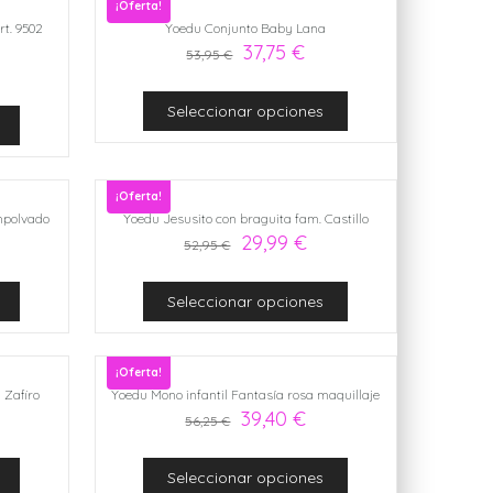
¡Oferta!
t. 9502
Yoedu Conjunto Baby Lana
37,75
€
53,95
€
Seleccionar opciones
¡Oferta!
mpolvado
Yoedu Jesusito con braguita fam. Castillo
29,99
€
52,95
€
Seleccionar opciones
¡Oferta!
 Zafiro
Yoedu Mono infantil Fantasía rosa maquillaje
39,40
€
56,25
€
Seleccionar opciones