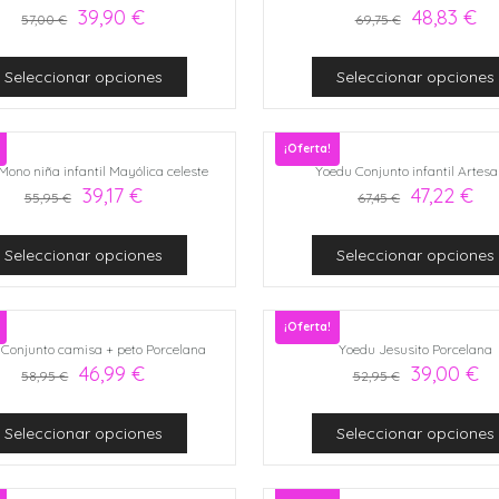
39,90
€
48,83
€
57,00
€
69,75
€
Seleccionar opciones
Seleccionar opciones
¡Oferta!
Mono niña infantil Mayólica celeste
Yoedu Conjunto infantil Artesa
39,17
€
47,22
€
55,95
€
67,45
€
Seleccionar opciones
Seleccionar opciones
¡Oferta!
Conjunto camisa + peto Porcelana
Yoedu Jesusito Porcelana
46,99
€
39,00
€
58,95
€
52,95
€
Seleccionar opciones
Seleccionar opciones