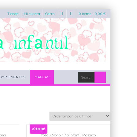
Tienda
Mi cuenta
Carro
0 items -
0,00
€
OMPLEMENTOS
MARCAS
¡Oferta!
lana
Yoedu Mono niña infantil Mosaico