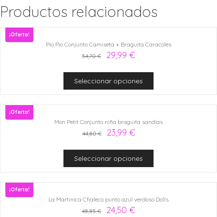
Productos relacionados
¡Oferta!
Pio Pio Conjunto Camiseta + Braguita Caracoles
29,99
€
54,70
€
Seleccionar opciones
¡Oferta!
Mon Petit Conjunto niña braguita sandias
23,99
€
44,80
€
Seleccionar opciones
¡Oferta!
La Martinica Chaleco punto azul verdoso Dolls
24,50
€
48,85
€