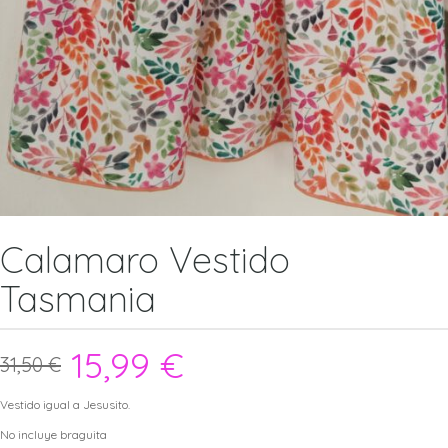
Calamaro Vestido
Tasmania
15,99
€
31,50
€
Vestido igual a Jesusito.
No incluye braguita