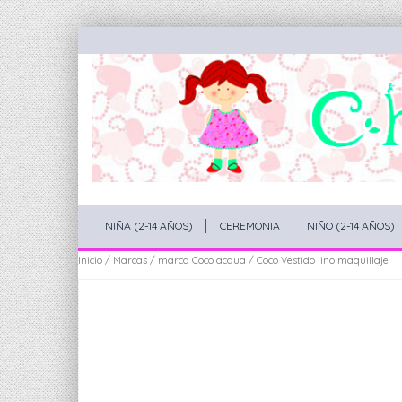
NIÑA (2-14 AÑOS)
CEREMONIA
NIÑO (2-14 AÑOS)
Inicio
/
Marcas
/
marca Coco acqua
/ Coco Vestido lino maquillaje