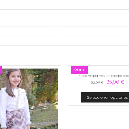
¡Oferta!
Coco Acqua Vestido cuerpo bro
25,00
€
52,99
€
Seleccionar opciones