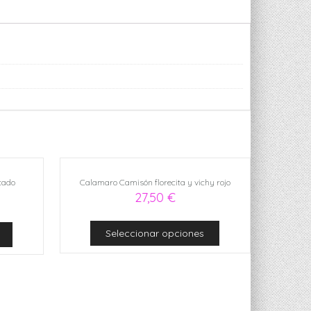
cado
Calamaro Camisón florecita y vichy rojo
27,50
€
Seleccionar opciones