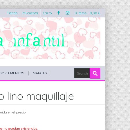
Tienda
Mi cuenta
Carro
0 items -
0,00
€
OMPLEMENTOS
MARCAS
 lino maquillaje
luida en el precio
ue no quedan existencias.