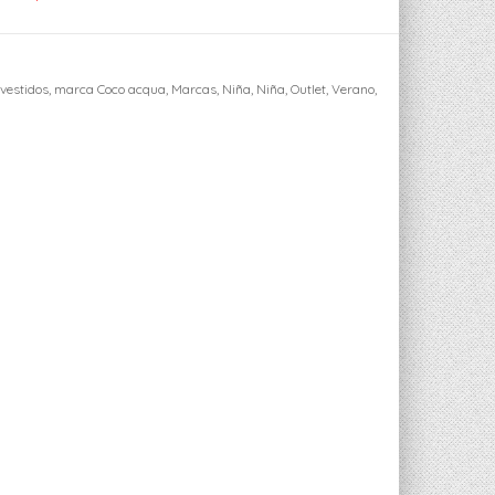
vestidos
,
marca Coco acqua
,
Marcas
,
Niña
,
Niña
,
Outlet
,
Verano
,
ger
sApp
ail