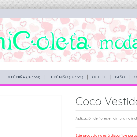
BEBÉ NIÑA (0-36M)
BEBÉ NIÑO (0-36M)
OUTLET
BAÑO
C
Coco Vestido
Aplicación de flores en cintura no inc
Este producto no está disponible porq