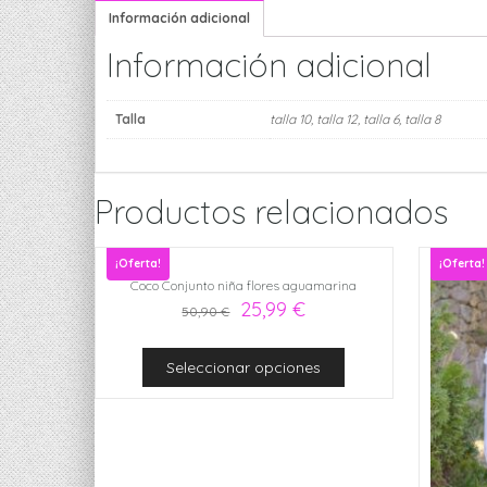
Información adicional
Información adicional
Talla
talla 10
,
talla 12
,
talla 6
,
talla 8
Productos relacionados
¡Oferta!
¡Oferta!
Coco Conjunto niña flores aguamarina
25,99
€
50,90
€
Seleccionar opciones