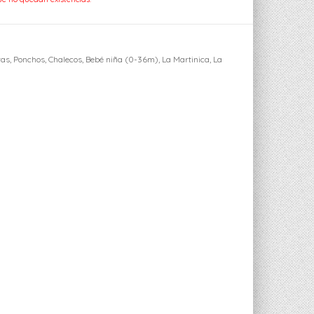
as, Ponchos, Chalecos
,
Bebé niña (0-36m)
,
La Martinica
,
La
ger
sApp
ail