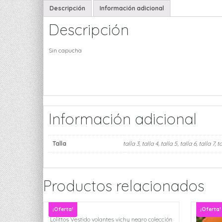
Descripción
Información adicional
Descripción
Sin capucha
Información adicional
Talla
talla 3
,
talla 4
,
talla 5
,
talla 6
,
talla 7
,
ta
Productos relacionados
¡Oferta!
¡Oferta!
Lolittos Vestido volantes vichy negro colección