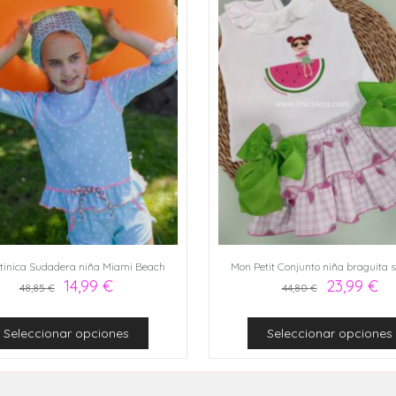
tinica Sudadera niña Miami Beach
Mon Petit Conjunto niña braguita 
14,99
€
23,99
€
48,85
€
44,80
€
Seleccionar opciones
Seleccionar opciones