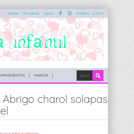
Tienda
Mi cuenta
Carro
0 items -
0,00
€
OMPLEMENTOS
MARCAS
 Abrigo charol solapas
el
ue no quedan existencias.