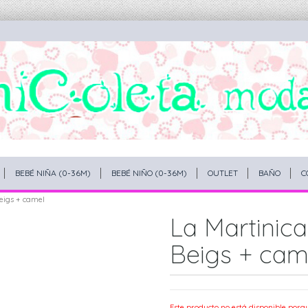
BEBÉ NIÑA (0-36M)
BEBÉ NIÑO (0-36M)
OUTLET
BAÑO
C
eigs + camel
La Martinica
Beigs + cam
Este producto no está disponible porq