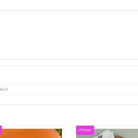
lla 8
¡Oferta!