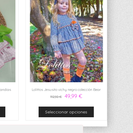
sandias
Lolittos Jesusito vichy negro colección Bear
49,99
€
112,10
€
Seleccionar opciones