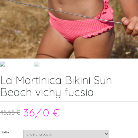
La Martinica Bikini Sun
Beach vichy fucsia
36,40
€
45,55
€
Talla