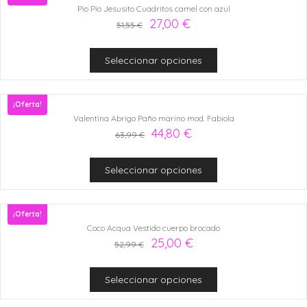
Pio Pio Jesusito Cuadritos camel con azul
27,00
€
51,55
€
Seleccionar opciones
¡Oferta!
Valentina Abrigo Paño marino mod. Fabiola
44,80
€
63,99
€
Seleccionar opciones
¡Oferta!
Coco Acqua Vestido cuerpo brocado
25,00
€
52,99
€
Seleccionar opciones