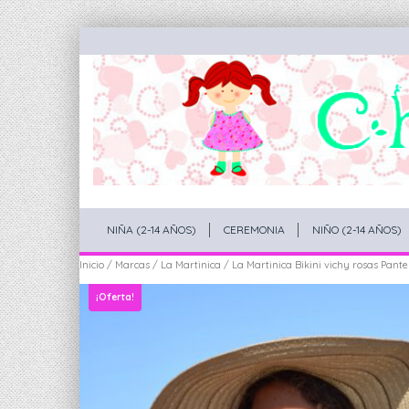
NIÑA (2-14 AÑOS)
CEREMONIA
NIÑO (2-14 AÑOS)
Inicio
/
Marcas
/
La Martinica
/ La Martinica Bikini vichy rosas Pant
¡Oferta!