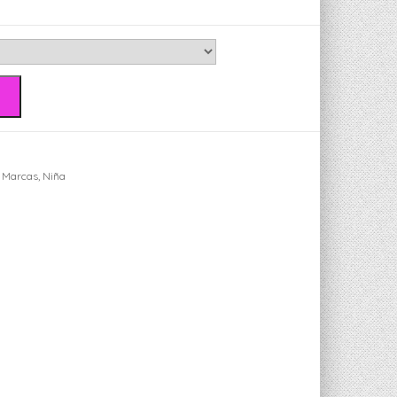
,
Marcas
,
Niña
ger
sApp
ail