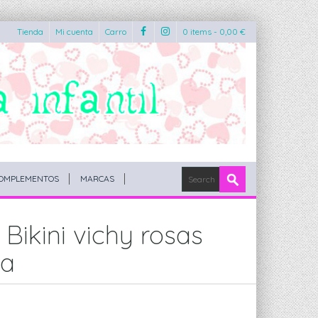
Tienda
Mi cuenta
Carro
0 items -
0,00
€
OMPLEMENTOS
MARCAS
 Bikini vichy rosas
sa