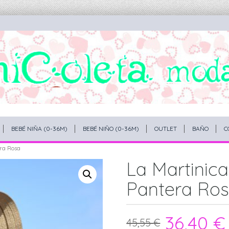
BEBÉ NIÑA (0-36M)
BEBÉ NIÑO (0-36M)
OUTLET
BAÑO
C
era Rosa
La Martinica
Pantera Ro
36,40
€
45,55
€