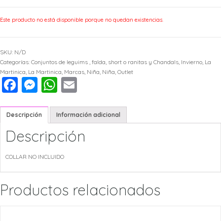
Este producto no está disponible porque no quedan existencias.
SKU:
N/D
Categorías:
Conjuntos de leguims , falda, short o ranitas y Chandals
,
Invierno
,
La
Martinica
,
La Martinica
,
Marcas
,
Niña
,
Niña
,
Outlet
Facebook
Messenger
WhatsApp
Email
Descripción
Información adicional
Descripción
COLLAR NO INCLUIDO
Productos relacionados