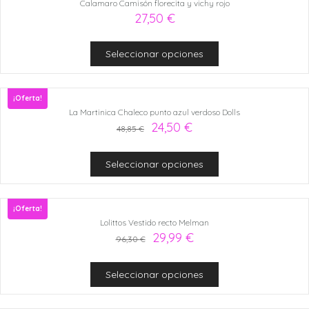
Calamaro Camisón florecita y vichy rojo
27,50
€
Seleccionar opciones
¡Oferta!
La Martinica Chaleco punto azul verdoso Dolls
24,50
€
48,85
€
Seleccionar opciones
¡Oferta!
Lolittos Vestido recto Melman
29,99
€
96,30
€
Seleccionar opciones