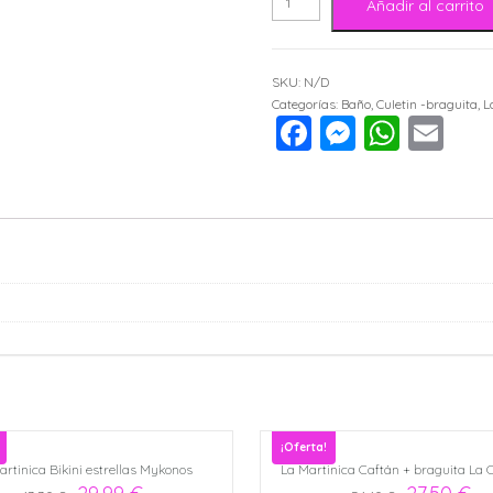
La
Añadir al carrito
Martinica
SKU:
N/D
Culetín
Categorías:
Baño
,
Culetin -braguita
,
L
Facebook
Messen
What
Em
muñequitas
Mini
Martinicas
cantidad
¡Oferta!
artinica Bikini estrellas Mykonos
La Martinica Caftán + braguita La