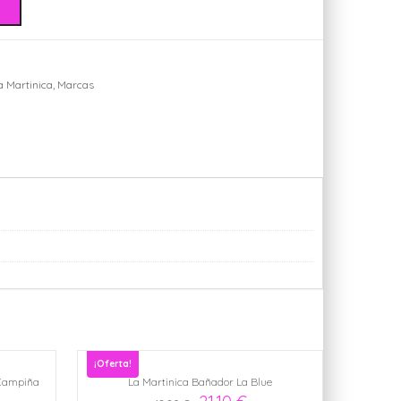
a Martinica
,
Marcas
ger
sApp
ail
¡Oferta!
 Campiña
La Martinica Bañador La Blue