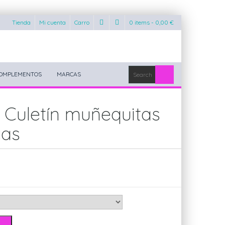
Tienda
Mi cuenta
Carro
0 items -
0,00
€
OMPLEMENTOS
MARCAS
a Culetín muñequitas
cas