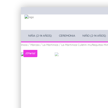
NIÑA (2-14 AÑOS)
CEREMONIA
NIÑO (2-14 AÑOS)
Inicio
/
Marcas
/
La Martinica
/ La Martinica Culetín muñequitas Min
¡Oferta!