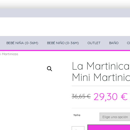
BEBÉ NIÑA (0-36M)
BEBÉ NIÑO (0-36M)
OUTLET
BAÑO
C
i Martinicas
La Martinic
Mini Martini
29,30
€
36,65
€
Talla