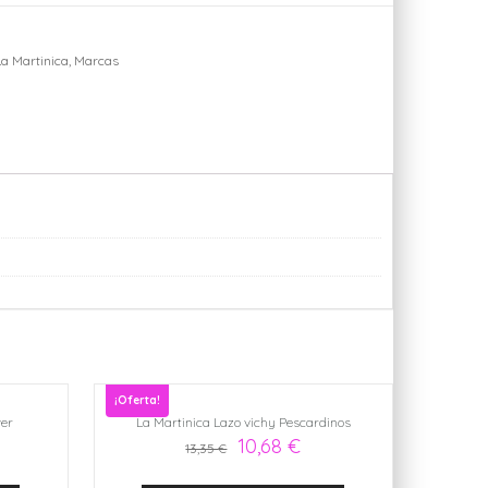
La Martinica
,
Marcas
ger
sApp
ail
¡Oferta!
wer
La Martinica Lazo vichy Pescardinos
10,68
€
13,35
€