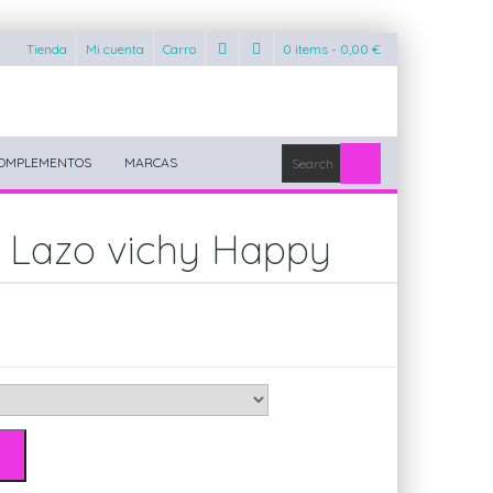
Tienda
Mi cuenta
Carro
0 items -
0,00
€
OMPLEMENTOS
MARCAS
a Lazo vichy Happy