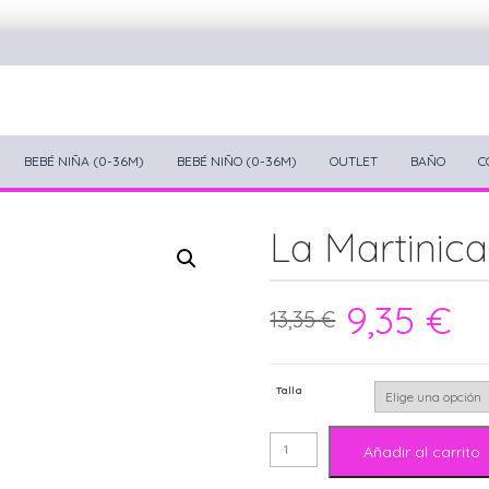
BEBÉ NIÑA (0-36M)
BEBÉ NIÑO (0-36M)
OUTLET
BAÑO
C
La Martinic
9,35
€
13,35
€
Talla
La
Añadir al carrito