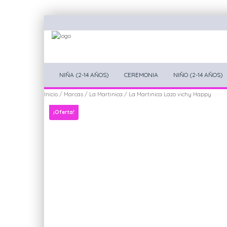
NIÑA (2-14 AÑOS)
CEREMONIA
NIÑO (2-14 AÑOS)
Inicio
/
Marcas
/
La Martinica
/ La Martinica Lazo vichy Happy
¡Oferta!