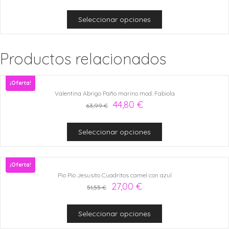
Seleccionar opciones
Productos relacionados
¡Oferta!
Valentina Abrigo Paño marino mod. Fabiola
44,80
€
63,99
€
Seleccionar opciones
¡Oferta!
Pio Pio Jesusito Cuadritos camel con azul
27,00
€
51,55
€
Seleccionar opciones