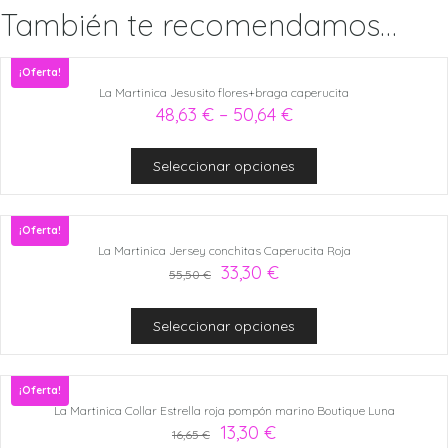
También te recomendamos…
¡Oferta!
La Martinica Jesusito flores+braga caperucita
48,63
€
–
50,64
€
Seleccionar opciones
¡Oferta!
La Martinica Jersey conchitas Caperucita Roja
33,30
€
55,50
€
Seleccionar opciones
¡Oferta!
La Martinica Collar Estrella roja pompón marino Boutique Luna
13,30
€
16,65
€