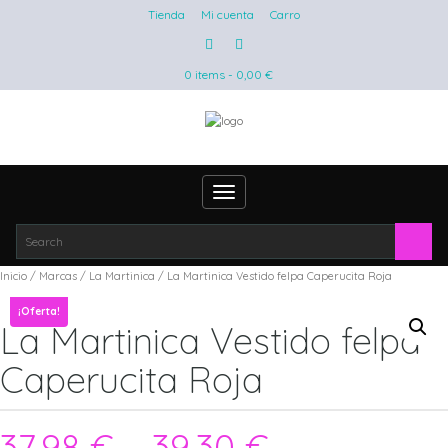
Tienda
Mi cuenta
Carro
0 items -
0,00
€
Toggle
navigation
Inicio
/
Marcas
/
La Martinica
/ La Martinica Vestido felpa Caperucita Roja
¡Oferta!
La Martinica Vestido felpa
Caperucita Roja
37,98
€
–
39,30
€