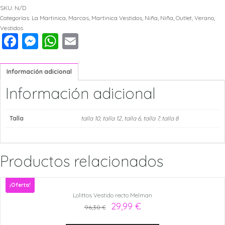
SKU:
N/D
Vestido
Categorías:
La Martinica
,
Marcas
,
Martinica Vestidos
,
Niña
,
Niña
,
Outlet
,
Verano
,
Vestidos
Facebook
Messenger
WhatsApp
Email
rayas
corte
Información adicional
cintura
Información adicional
Ricitos
Talla
talla 10
,
talla 12
,
talla 6
,
talla 7
,
talla 8
de
Oro
Productos relacionados
cantidad
¡Oferta!
Lolittos Vestido recto Melman
29,99
€
96,30
€