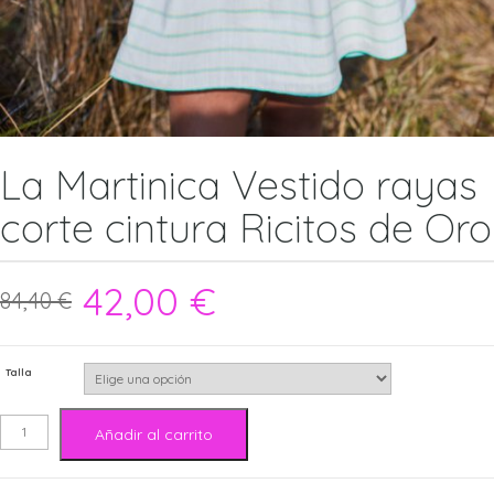
La Martinica Vestido rayas
corte cintura Ricitos de Oro
42,00
€
84,40
€
Talla
La
Añadir al carrito
Martinica