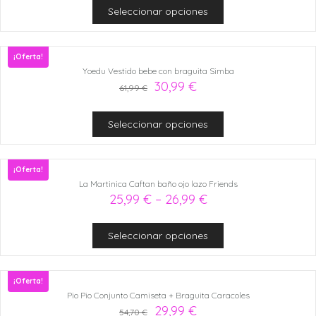
Seleccionar opciones
¡Oferta!
Yoedu Vestido bebe con braguita Simba
30,99
€
61,99
€
Seleccionar opciones
¡Oferta!
La Martinica Caftan baño ojo lazo Friends
25,99
€
–
26,99
€
Seleccionar opciones
¡Oferta!
Pio Pio Conjunto Camiseta + Braguita Caracoles
29,99
€
54,70
€