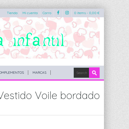
Tienda
Mi cuenta
Carro
0 items -
0,00
€
OMPLEMENTOS
MARCAS
Vestido Voile bordado