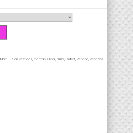
,
Mac Ilusión vestidos
,
Marcas
,
Niña
,
Niña
,
Outlet
,
Verano
,
Vestidos
ger
sApp
ail