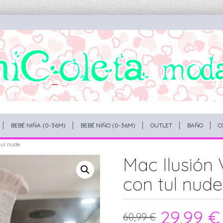
BEBÉ NIÑA (0-36M)
BEBÉ NIÑO (0-36M)
OUTLET
BAÑO
C
tul nude
Mac Ilusión 
con tul nude
29,99
€
60,99
€