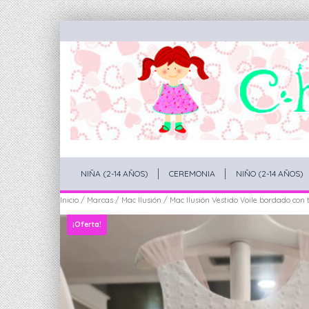
NIÑA (2-14 AÑOS)
CEREMONIA
NIÑO (2-14 AÑOS)
Inicio
/
Marcas
/
Mac Ilusión
/ Mac Ilusión Vestido Voile bordado con 
¡Oferta!