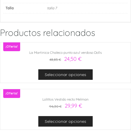
Talla
talla 7
Productos relacionados
¡Oferta!
La Martinica Chaleco punto azul verdoso Dolls
24,50
€
48,85
€
Seleccionar opciones
¡Oferta!
Lolittos Vestido recto Melman
29,99
€
96,30
€
Seleccionar opciones