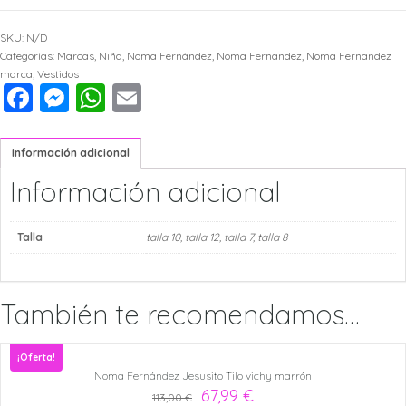
Fernández
SKU:
N/D
Vestido
Categorías:
Marcas
,
Niña
,
Noma Fernández
,
Noma Fernandez
,
Noma Fernandez
marca
,
Vestidos
Facebook
Messenger
WhatsApp
Email
Tilo
vichy
Información adicional
marrón
Información adicional
cantidad
Talla
talla 10
,
talla 12
,
talla 7
,
talla 8
También te recomendamos…
¡Oferta!
Noma Fernández Jesusito Tilo vichy marrón
67,99
€
113,00
€