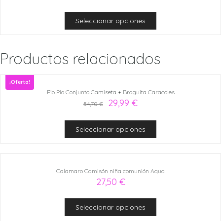
Seleccionar opciones
Productos relacionados
¡Oferta!
Pio Pio Conjunto Camiseta + Braguita Caracoles
29,99
€
54,70
€
Seleccionar opciones
Calamaro Camisón niña comunión Aqua
27,50
€
Seleccionar opciones