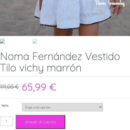
Noma Fernández Vestido
Tilo vichy marrón
65,99
€
111,00
€
Talla
Noma
Añadir al carrito