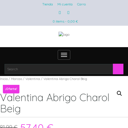
Tienda
Mi cuenta
Carro
0 items -
0,00
€
Toggle
navigation
Inicio
/
Marcas
/
Valentina
/ Valentina Abrigo Charol Beig
¡Oferta!
Valentina Abrigo Charol
Beig
57,40
€
81,99
€