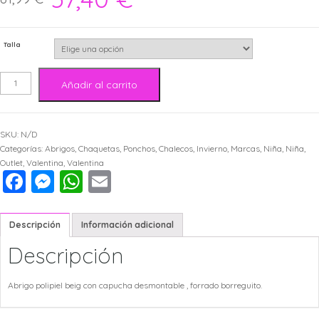
Talla
Valentina
Añadir al carrito
Abrigo
SKU:
N/D
Charol
Categorías:
Abrigos, Chaquetas, Ponchos, Chalecos
,
Invierno
,
Marcas
,
Niña
,
Niña
,
Outlet
,
Valentina
,
Valentina
Facebook
Messenger
WhatsApp
Email
Beig
cantidad
Descripción
Información adicional
Descripción
Abrigo polipiel beig con capucha desmontable , forrado borreguito.