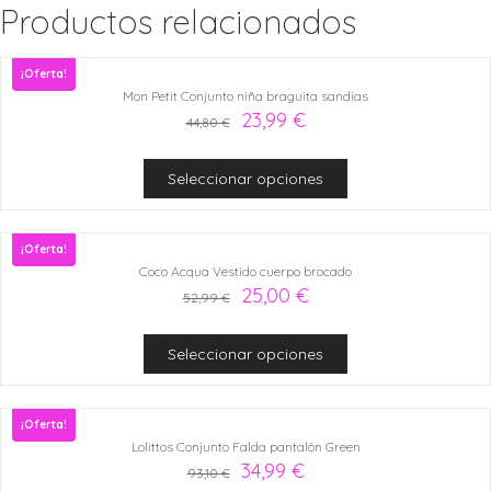
Productos relacionados
¡Oferta!
Mon Petit Conjunto niña braguita sandias
23,99
€
44,80
€
Seleccionar opciones
¡Oferta!
Coco Acqua Vestido cuerpo brocado
25,00
€
52,99
€
Seleccionar opciones
¡Oferta!
Lolittos Conjunto Falda pantalón Green
34,99
€
93,10
€