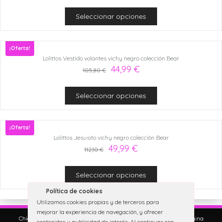
Seleccionar opciones
¡Oferta!
Lolittos Vestido volantes vichy negro colección Bear
44,99
€
105,80
€
Seleccionar opciones
¡Oferta!
Lolittos Jesusito vichy negro colección Bear
49,99
€
112,10
€
Seleccionar opciones
Política de cookies
Utilizamos cookies propias y de terceros para
mejorar la experiencia de navegación, y ofrecer
Chicoleta Moda Infantil. Copyright © 2023. All rights reserved. Página
contenidos y publicidad de interés. Al continuar con