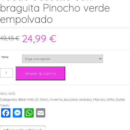
braguita Pinocho verde
empolvado
24,99
€
49,45
€
Talla
Yoedu
Añadir al carrito
Jesusito
SKU:
N/D
con
Categorías:
Bebé niña (0-36m)
,
Invierno
,
jesusitos-vestidos
,
Marcas
,
Niña
,
Outlet
,
Yoedu
Facebook
Messenger
WhatsApp
Email
braguita
Pinocho