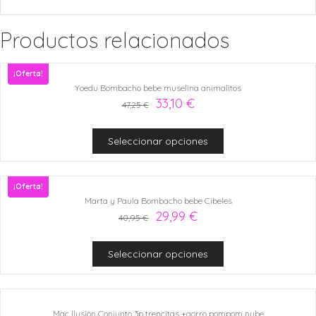
Productos relacionados
¡Oferta!
Yoedu Bombacho bebe muselina animalitos
33,10
€
47,25
€
Seleccionar opciones
¡Oferta!
Marta y Paula Bombacho bebe Cibeles
29,99
€
40,95
€
Seleccionar opciones
Mac Ilusión Conjunto 3p trencitas +gorro pompom nube