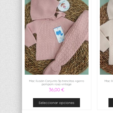
Mac Ilusión Conjunto 3p trencitas +gorro
Mac Il
pompom rosa vintage
36,00
€
Seleccionar opciones