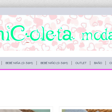
BEBÉ NIÑA (0-36M)
BEBÉ NIÑO (0-36M)
OUTLET
BAÑO
C