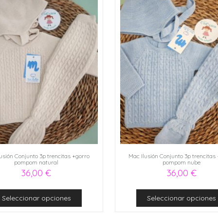
usión Conjunto 3p trencitas +gorro
Mac Ilusión Conjunto 3p trencitas
pompom natural
pompom nube
36,00
€
36,00
€
Seleccionar opciones
Seleccionar opciones